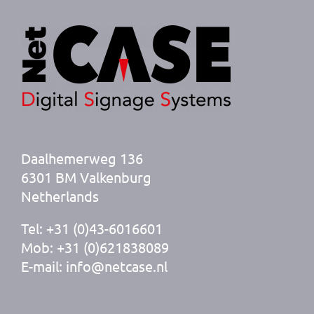
Daalhemerweg 136
6301 BM Valkenburg
Netherlands
Tel: +31 (0)43-6016601
Mob: +31 (0)621838089
E-mail: info@netcase.nl