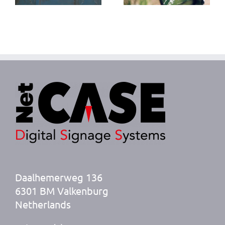
Daalhemerweg 136
6301 BM Valkenburg
Netherlands