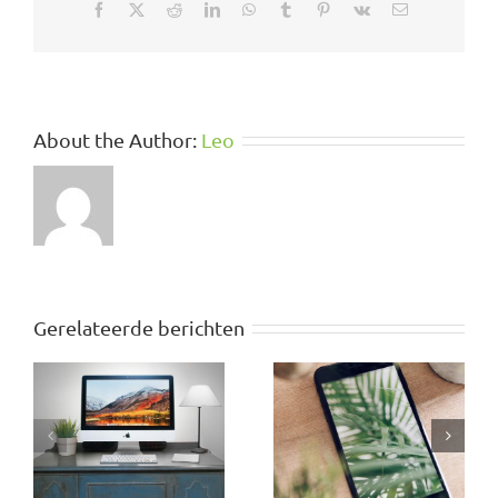
Facebook
X
Reddit
LinkedIn
WhatsApp
Tumblr
Pinterest
Vk
E-
mail
About the Author:
Leo
Gerelateerde berichten
Never
Modern
Settle
Coding